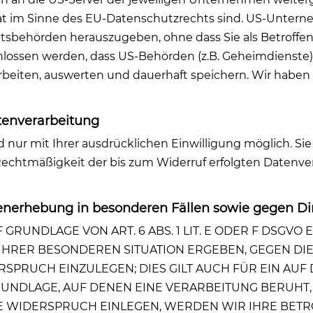
taat im Sinne des EU-Datenschutzrechts sind. US-Untern
sbehörden herauszugeben, ohne dass Sie als Betroffen
lossen werden, dass US-Behörden (z.B. Geheimdienste) 
iten, auswerten und dauerhaft speichern. Wir haben a
atenverarbeitung
nur mit Ihrer ausdrücklichen Einwilligung möglich. Sie 
e Rechtmäßigkeit der bis zum Widerruf erfolgten Datenv
enerhebung in besonderen Fällen sowie gegen Di
RUNDLAGE VON ART. 6 ABS. 1 LIT. E ODER F DSGVO E
S IHRER BESONDEREN SITUATION ERGEBEN, GEGEN DI
PRUCH EINZULEGEN; DIES GILT AUCH FÜR EIN AUF
GRUNDLAGE, AUF DENEN EINE VERARBEITUNG BERUHT,
E WIDERSPRUCH EINLEGEN, WERDEN WIR IHRE BE