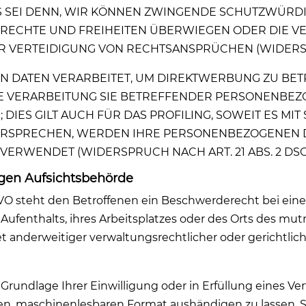
ES SEI DENN, WIR KÖNNEN ZWINGENDE SCHUTZWÜRD
, RECHTE UND FREIHEITEN ÜBERWIEGEN ODER DIE V
VERTEIDIGUNG VON RECHTSANSPRÜCHEN (WIDERSPRUC
DATEN VERARBEITET, UM DIREKTWERBUNG ZU BETRE
IE VERARBEITUNG SIE BETREFFENDER PERSONENBE
DIES GILT AUCH FÜR DAS PROFILING, SOWEIT ES MI
DERSPRECHEN, WERDEN IHRE PERSONENBEZOGENEN 
RWENDET (WIDERSPRUCH NACH ART. 21 ABS. 2 DSG
gen Aufsichts­behörde
VO steht den Betroffenen ein Beschwerderecht bei eine
Aufenthalts, ihres Arbeitsplatzes oder des Orts des mu
anderweitiger verwaltungsrechtlicher oder gerichtlich
 Grundlage Ihrer Einwilligung oder in Erfüllung eines Ver
en, maschinenlesbaren Format aushändigen zu lassen. S